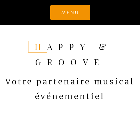
Skip
MENU
to
content
HAPPY &
GROOVE
Votre partenaire musical
événementiel