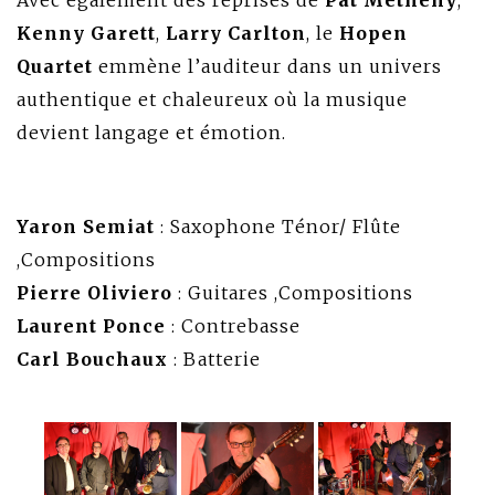
Avec également des reprises de
Pat Metheny
,
Kenny Garett
,
Larry Carlton
, le
Hopen
Quartet
emmène l’auditeur dans un univers
authentique et chaleureux où la musique
devient langage et émotion.
Yaron Semiat
: Saxophone Ténor/ Flûte
,Compositions
Pierre Oliviero
: Guitares ,Compositions
Laurent Ponce
: Contrebasse
Carl Bouchaux
: Batterie