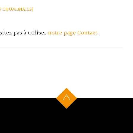
W THUMBNAILS]
itez pas à utiliser
notre page Contact
.